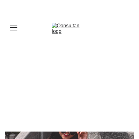
OFFICIAL LARK PARTNER - 
GET A LARK 
ENTERPRISE DEMO WITH US
Seputar Bisnis di 
Indonesia