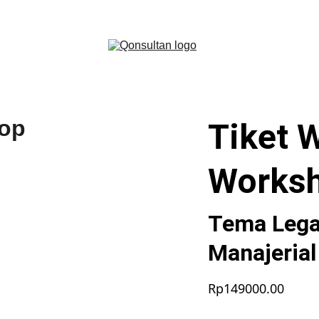
CIAL LARK PARTNER - 
GET A LARK ENTERPRISE DEMO WI
Tiket 
Works
Tema Legal
Manajerial
Rp149000.00