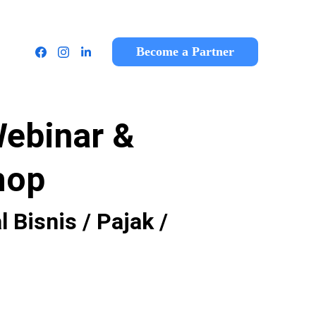
TH US
Become a Partner
Webinar &
hop
 Bisnis / Pajak /